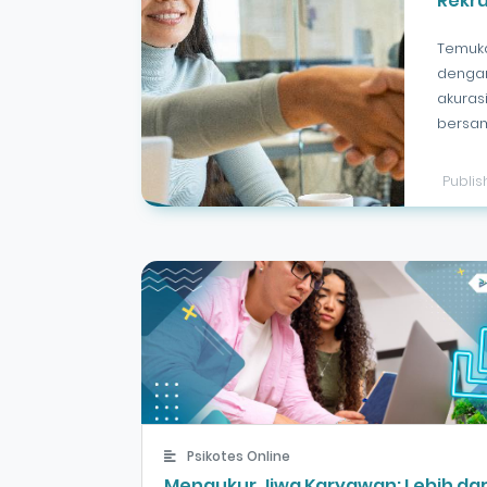
Rekru
Temuka
dengan
akuras
bersam
Publi
Psikotes Online
Mengukur Jiwa Karyawan: Lebih dar