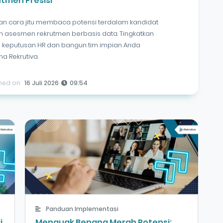
tmen Presisi
n cara jitu membaca potensi terdalam kandidat
 asesmen rekrutmen berbasis data. Tingkatkan
i keputusan HR dan bangun tim impian Anda
a Rekrutiva.
shed on
16 Juli 2026
09:54
Panduan Implementasi
i
Menguak Benang Merah Potensi: