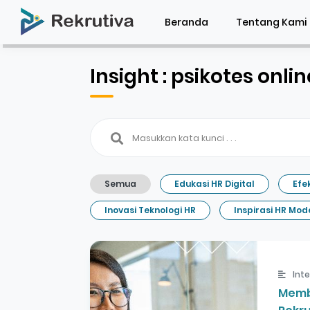
Beranda
Tentang Kami
Insight : psikotes onlin
Semua
Edukasi HR Digital
Efe
Inovasi Teknologi HR
Inspirasi HR Mod
Int
Memb