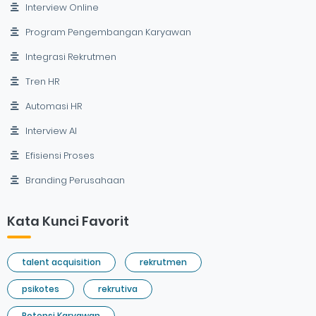
Interview Online
Program Pengembangan Karyawan
Integrasi Rekrutmen
Tren HR
Automasi HR
Interview AI
Efisiensi Proses
Branding Perusahaan
Kata Kunci Favorit
talent acquisition
rekrutmen
psikotes
rekrutiva
Potensi Karyawan