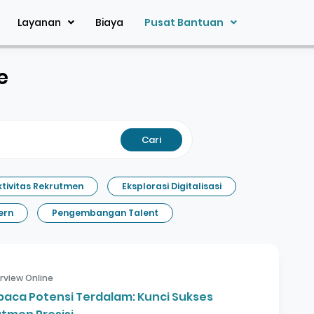
Layanan
Biaya
Pusat Bantuan
e
Cari
ktivitas Rekrutmen
Eksplorasi Digitalisasi
ern
Pengembangan Talent
erview Online
aca Potensi Terdalam: Kunci Sukses