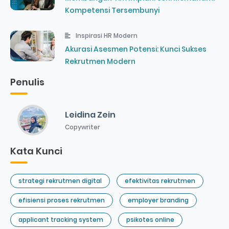
Kompetensi Tersembunyi
Inspirasi HR Modern
Akurasi Asesmen Potensi: Kunci Sukses
Rekrutmen Modern
Penulis
Leidina Zein
Copywriter
Kata Kunci
strategi rekrutmen digital
efektivitas rekrutmen
efisiensi proses rekrutmen
employer branding
applicant tracking system
psikotes online