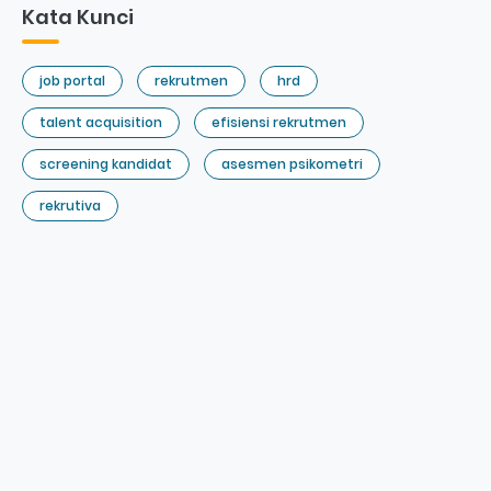
Kata Kunci
job portal
rekrutmen
hrd
talent acquisition
efisiensi rekrutmen
screening kandidat
asesmen psikometri
rekrutiva