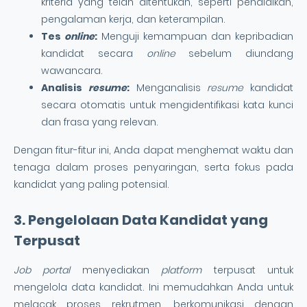
kriteria yang telah ditentukan, seperti pendidikan,
pengalaman kerja, dan keterampilan.
Tes
online
:
Menguji kemampuan dan kepribadian
kandidat secara
online
sebelum diundang
wawancara.
Analisis
resume
:
Menganalisis
resume
kandidat
secara otomatis untuk mengidentifikasi kata kunci
dan frasa yang relevan.
Dengan fitur-fitur ini, Anda dapat menghemat waktu dan
tenaga dalam proses penyaringan, serta fokus pada
kandidat yang paling potensial.
3. Pengelolaan Data Kandidat yang
Terpusat
Job portal
menyediakan
platform
terpusat untuk
mengelola data kandidat. Ini memudahkan Anda untuk
melacak proses rekrutmen, berkomunikasi dengan